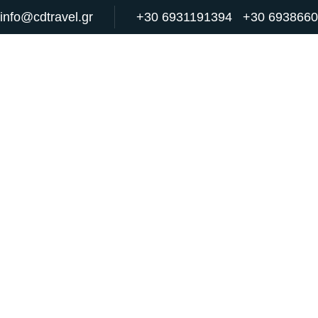
info@cdtravel.gr
+30 6931191394
+30 693866